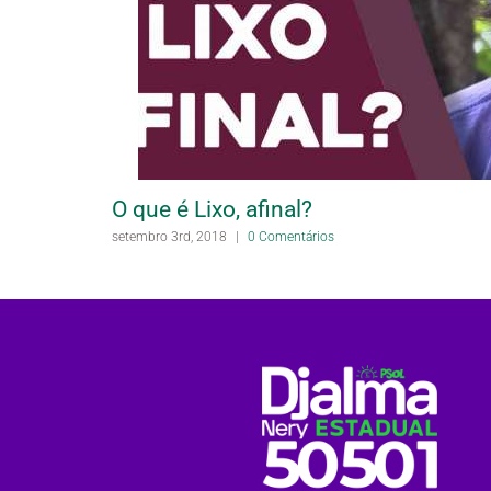
O que é Lixo, afinal?
setembro 3rd, 2018
|
0 Comentários