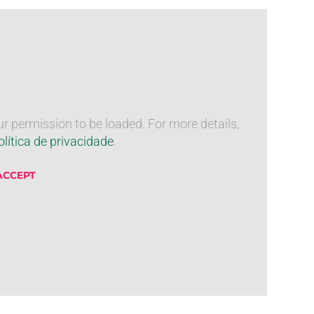
 permission to be loaded. For more details,
olítica de privacidade
.
 ACCEPT