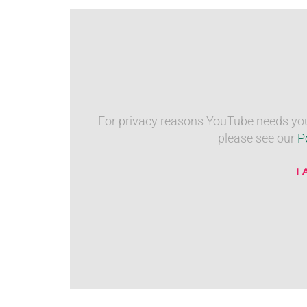
For privacy reasons YouTube needs your
please see our
P
I