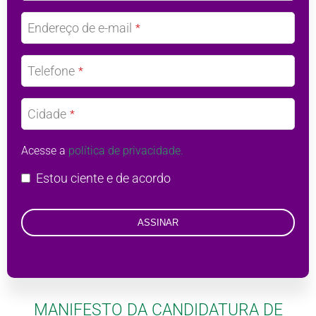
Endereço de e-mail
*
Telefone
*
Cidade
*
Acesse a
política de privacidade.
Estou ciente e de acordo
ASSINAR
This
field
MANIFESTO DA CANDIDATURA DE