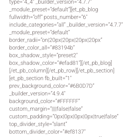
type=”4_4″ _builder_version=”4.7.7″
_module_preset=”default”][et_pb_blog
fullwidth=”off” posts_number=”6″
include_categories=”all” _builder_version=”4.7.7″
_module_preset=”default”
border_radii=”on|20px|20px|20px|20px”
border_color_all=”#83194b”
box_shadow_style=”preset2″
box_shadow_color=”#efad81″][/et_pb_blog]
[/et_pb_column][/et_pb_row][/et_pb_section]
[et_pb_section fb_built=”1″
prev_background_color=”#6B0D7D”
_builder_version=”4.9.4″
background_color=”#FFFFFF”
custom_margin=”||||false|false”
custom_padding=”0px|0px|0px|0px|true|false”
top_divider_style=”slant”
bottom_divider_color=”#ef8137″