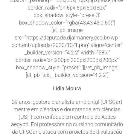
custom_padding=”10px|5px|10px|5px|false|false”
border_radii=”on|5px|5px|5px|5px”
box_shadow_style=”preset3″
box_shadow_color=”rgba(43,43,43,0.59)”]
[et_pb_image
src=”https://deputado.djalmanery.eco.br/wp-
content/uploads/2020/10/1.png” align=”center”
_builder_version=”4.2.2″ width=”58%”
border_radii=”on|200px|200px|200px|200px”
box_shadow_style=”preset1″][/et_pb_image]
[et_pb_text _builder_version=”4.2.2″]
Lídia Moura
29 anos, gestora e analista ambiental (UFSCar)
mestre em ciências e doutoranda em ciências
(USP) com enfoque em controle de Aedes
aegypti. Foi professora no cursinho comunitário
da UFSCar e atuou com projetos de divulgação