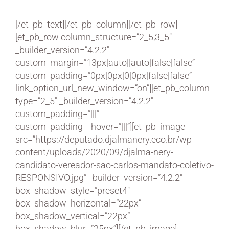
[/et_pb_text][/et_pb_column][/et_pb_row]
[et_pb_row column_structure=”2_5,3_5″
_builder_version=”4.2.2″
custom_margin=”13px|auto||auto|false|false”
custom_padding=”0px|0px|0|0px|false|false”
link_option_url_new_window=”on”][et_pb_column
type=”2_5″ _builder_version=”4.2.2″
custom_padding=”|||”
custom_padding__hover=”|||”][et_pb_image
src=”https://deputado.djalmanery.eco.br/wp-
content/uploads/2020/09/djalma-nery-
candidato-vereador-sao-carlos-mandato-coletivo-
RESPONSIVO.jpg” _builder_version=”4.2.2″
box_shadow_style=”preset4″
box_shadow_horizontal=”22px”
box_shadow_vertical=”22px”
box_shadow_blur=”25px”][/et_pb_image]