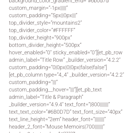
background_color_gradient_end=”#6b0d7d”
custom_margin=”-1px|||||”
custom_padding=”5px||0px|||”
top_divider_style=”mountains2″
top_divider_color=”#FFFFFF”
top_divider_height=”900px”
bottom_divider_height=”500px”
hover_enabled=”0″ sticky_enabled=”0″][et_pb_row
admin_label=”Title Row” _builder_version=”4.2.2″
custom_padding=”0|0px|0|0px|false|false”]
[et_pb_column type=”4_4″ _builder_version=”4.2.2″
custom_padding=”|||”
custom_padding__hover=”|||”][et_pb_text
admin_label=”Title & Paragraph”
_builder_version=”4.9.4″ text_font=”|800|||||||”
text_text_color=”#6B0D7D” text_font_size=”40px”
text_line_height=”2em” header_font=”||||||||”
header_2_font=”Mouse Memoirs|700|||||||”