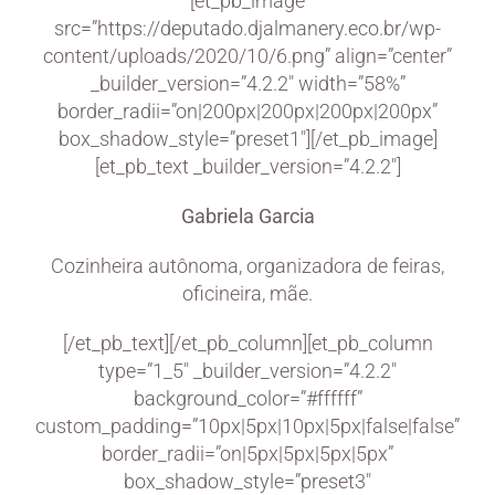
[et_pb_image
src=”https://deputado.djalmanery.eco.br/wp-
content/uploads/2020/10/6.png” align=”center”
_builder_version=”4.2.2″ width=”58%”
border_radii=”on|200px|200px|200px|200px”
box_shadow_style=”preset1″][/et_pb_image]
[et_pb_text _builder_version=”4.2.2″]
Gabriela Garcia
Cozinheira autônoma, organizadora de feiras,
oficineira, mãe.
[/et_pb_text][/et_pb_column][et_pb_column
type=”1_5″ _builder_version=”4.2.2″
background_color=”#ffffff”
custom_padding=”10px|5px|10px|5px|false|false”
border_radii=”on|5px|5px|5px|5px”
box_shadow_style=”preset3″