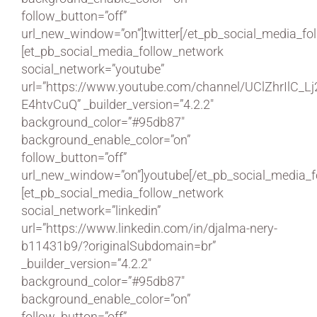
follow_button=”off”
url_new_window=”on”]twitter[/et_pb_social_media_fo
[et_pb_social_media_follow_network
social_network=”youtube”
url=”https://www.youtube.com/channel/UClZhrIlC_Lj
E4htvCuQ” _builder_version=”4.2.2″
background_color=”#95db87″
background_enable_color=”on”
follow_button=”off”
url_new_window=”on”]youtube[/et_pb_social_media_f
[et_pb_social_media_follow_network
social_network=”linkedin”
url=”https://www.linkedin.com/in/djalma-nery-
b11431b9/?originalSubdomain=br”
_builder_version=”4.2.2″
background_color=”#95db87″
background_enable_color=”on”
follow_button=”off”