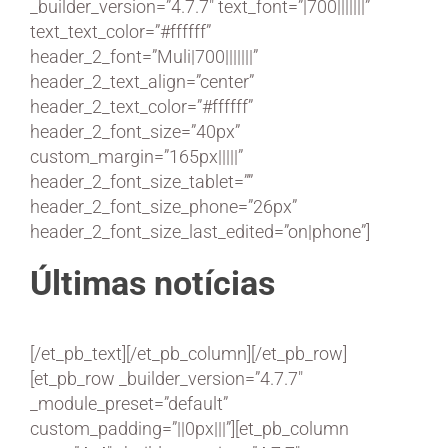
_builder_version=”4.7.7″ text_font=”|700|||||||”
text_text_color=”#ffffff”
header_2_font=”Muli|700|||||||”
header_2_text_align=”center”
header_2_text_color=”#ffffff”
header_2_font_size=”40px”
custom_margin=”165px|||||”
header_2_font_size_tablet=””
header_2_font_size_phone=”26px”
header_2_font_size_last_edited=”on|phone”]
Últimas notícias
[/et_pb_text][/et_pb_column][/et_pb_row]
[et_pb_row _builder_version=”4.7.7″
_module_preset=”default”
custom_padding=”||0px|||”][et_pb_column