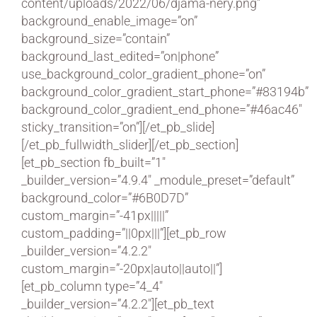
content/uploads/2022/06/djama-nery.png”
background_enable_image=”on”
background_size=”contain”
background_last_edited=”on|phone”
use_background_color_gradient_phone=”on”
background_color_gradient_start_phone=”#83194b”
background_color_gradient_end_phone=”#46ac46″
sticky_transition=”on”][/et_pb_slide]
[/et_pb_fullwidth_slider][/et_pb_section]
[et_pb_section fb_built=”1″
_builder_version=”4.9.4″ _module_preset=”default”
background_color=”#6B0D7D”
custom_margin=”-41px|||||”
custom_padding=”||0px|||”][et_pb_row
_builder_version=”4.2.2″
custom_margin=”-20px|auto||auto||”]
[et_pb_column type=”4_4″
_builder_version=”4.2.2″][et_pb_text