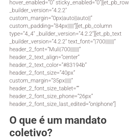
hover_enabled=”0″ sticky_enabled=”0″][et_pb_row
_builder_version=”4.2.2″
custom_margin=”0px|auto||auto||”
custom_padding=”84px|||||”][et_pb_column
type=”4_4″ _builder_version=”4.2.2″][et_pb_text
_builder_version=”4.2.2″ text_font=”|700|||||||”
header_2_font=”Muli|700|||||||”
header_2_text_align=”center”
header_2_text_color=”#83194b”
header_2_font_size=”40px”
custom_margin=”35px|||||”
header_2_font_size_tablet=””
header_2_font_size_phone=”26px”
header_2_font_size_last_edited=”on|phone”]
O que é um mandato
coletivo?