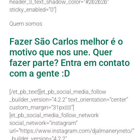
header_3_text_shadow_color=”#2b2b2b”
sticky_enabled=”0″]
Quem somos
Fazer São Carlos melhor é o
motivo que nos une. Quer
fazer parte? Entra em contato
com a gente :D
[/et_pb_text][et_pb_social_media_follow
_builder_version=”4.2.2″ text_orientation=”center”
custom_margin=”31px|||||”]
[et_pb_social_media_follow_network
social_network=”instagram”
url=”https://www.instagram.com/djalmaneryneto/”
_builder_version=”4.2.2″