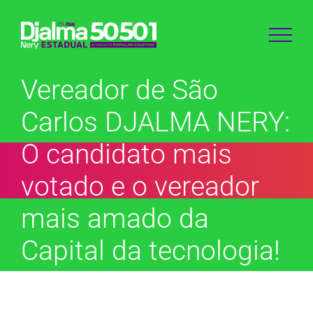
Ir
para
o
conteúdo
Vereador de São
Carlos DJALMA NERY:
O candidato mais
votado e o vereador
mais amado da
Capital da tecnologia!