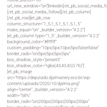
url_new_window=”on”]linkedin[/et_pb_social_media_f
[/et_pb_social_media_follow][/et_pb_column]
[/et_pb_row][et_pb_row
column_structure=”1_5,1_5,1_5,1_5,1_5″
make_equal=”on” _builder_version=”4.2.2″]
[et_pb_column type=”1_5″ _builder_version=”4.2.2″
background_color=”#ffffff”
custom_padding=”10px|5px|10px|5px|false|false”
border_radii=”on|5px|5px|5px|5px”
box_shadow_style=”preset3″
box_shadow_color=”rgba(43,43,43,0.76)”]
[et_pb_image
src=”https://deputado.djalmanery.eco.br/wp-
content/uploads/2020/10/djalma.png”
align=”center” _builder_version=”4.2.2″
width=”58%”
border_radii=”on|200px|200px|200px|200px”