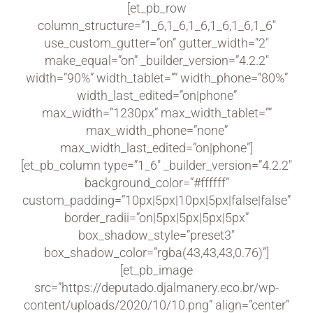
[et_pb_row
column_structure=”1_6,1_6,1_6,1_6,1_6,1_6″
use_custom_gutter=”on” gutter_width=”2″
make_equal=”on” _builder_version=”4.2.2″
width=”90%” width_tablet=”” width_phone=”80%”
width_last_edited=”on|phone”
max_width=”1230px” max_width_tablet=””
max_width_phone=”none”
max_width_last_edited=”on|phone”]
[et_pb_column type=”1_6″ _builder_version=”4.2.2″
background_color=”#ffffff”
custom_padding=”10px|5px|10px|5px|false|false”
border_radii=”on|5px|5px|5px|5px”
box_shadow_style=”preset3″
box_shadow_color=”rgba(43,43,43,0.76)”]
[et_pb_image
src=”https://deputado.djalmanery.eco.br/wp-
content/uploads/2020/10/10.png” align=”center”