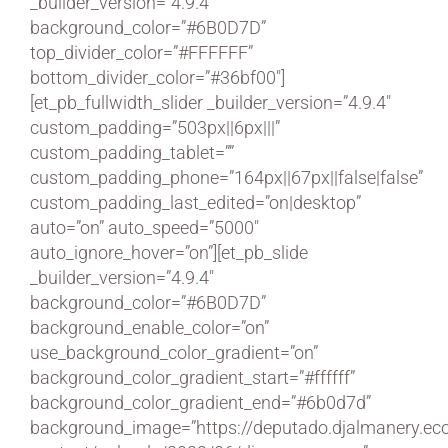
_builder_version=”4.9.4″
background_color=”#6B0D7D”
top_divider_color=”#FFFFFF”
bottom_divider_color=”#36bf00″]
[et_pb_fullwidth_slider _builder_version=”4.9.4″
custom_padding=”503px||6px|||”
custom_padding_tablet=””
custom_padding_phone=”164px||67px||false|false”
custom_padding_last_edited=”on|desktop”
auto=”on” auto_speed=”5000″
auto_ignore_hover=”on”][et_pb_slide
_builder_version=”4.9.4″
background_color=”#6B0D7D”
background_enable_color=”on”
use_background_color_gradient=”on”
background_color_gradient_start=”#ffffff”
background_color_gradient_end=”#6b0d7d”
background_image=”https://deputado.djalmanery.eco