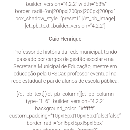
_builder_version=”4.2.2″ width=”58%”
border_radii=”on|200px|200px|200px|200px”
box_shadow_style=”preset1″][/et_pb_image]
[et_pb_text _builder_version=”4.2.2″]
Caio Henrique
Professor de história da rede municipal, tendo
passado por cargos de gestão escolar e na
Secretaria Municipal de Educação, mestre em
educação pela UFSCar, professor eventual na
rede estadual e pai de alunos de escola pública.
[/et_pb_text][/et_pb_column][et_pb_column
type=”1_6″ _builder_version=”4.2.2″
background_color=”#ffffff”
custom_padding=”10px|5px|10px|5px|false|false”
border_radii=”on|5px|5px|5px|5px”