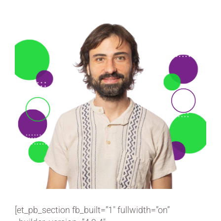
[et_pb_section fb_built=”1″ fullwidth=”on”