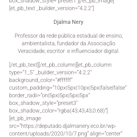
box_shadow_style=”preset1″][/et_pb_image]
[et_pb_text _builder_version=”4.2.2″]
Djalma Nery
Professor da rede pública estadual de ensino,
ambientalista, fundador da Associação
Veracidade, escritor e influenciador digital.
[/et_pb_text][/et_pb_column][et_pb_column
type=”1_5″ _builder_version=”4.2.2″
background_color=”#ffffff”
custom_padding=”10px|5px|10px|5px|false|false”
border_radii=”on|5px|5px|5px|5px”
box_shadow_style=”preset3″
box_shadow_color=”rgba(43,43,43,0.68)”]
[et_pb_image
src=”https://deputado.djalmanery.eco.br/wp-
content/uploads/2020/10/7.png” align=”center”