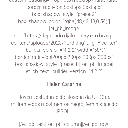
border_radii=”on|5px|5px|5px|5px”
box_shadow_style=”preset3″
box_shadow_color=”rgba(43,43,43,0.59)”]
[et_pb_image
src=”https://deputado.djalmanery.eco.br/wp-
content/uploads/2020/10/3.png” align=”center”
_builder_version=”4.2.2″ width=”58%”
border_radii=”on|200px|200px|200px|200px”
box_shadow_style=”preset1″][/et_pb_image]
[et_pb_text _builder_version=”4.2.2″]
Helen Catarina
Jovem, estudante de filosofia da UFSCar,
militante dos movimentos negro, feminista e do
PSOL.
[/et_pb_text][/et_pb_column][/et_pb_row]