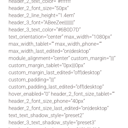
header_2_text_color=”#ffffff”
header_2_font_size=”50px”
header_2_line_height=”1.4em”
header_3_font=”ABeeZee||||||||”
header_3_text_color=”#6B0D7D”
text_orientation=”center” max_width=”1080px”
max_width_tablet=”” max_width_phone=””
max_width_last_edited=”on|desktop”
module_alignment=”center” custom_margin=”|||”
custom_margin_tablet=”0px|||0px”
custom_margin_last_edited=”off|desktop”
custom_padding=”|||”
custom_padding_last_edited=”off|desktop”
hover_enabled=”0″ header_2_font_size_tablet=””
header_2_font_size_phone=”40px”
header_2_font_size_last_edited=”on|desktop”
text_text_shadow_style=”preset2″
header_3_text_shadow_style=”preset3″