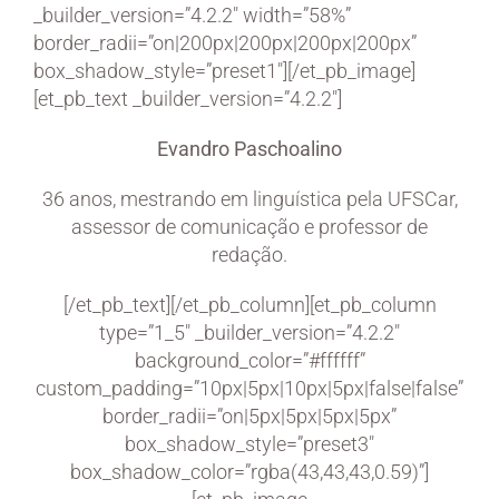
_builder_version=”4.2.2″ width=”58%”
border_radii=”on|200px|200px|200px|200px”
box_shadow_style=”preset1″][/et_pb_image]
[et_pb_text _builder_version=”4.2.2″]
Evandro Paschoalino
36 anos, mestrando em linguística pela UFSCar,
assessor de comunicação e professor de
redação.
[/et_pb_text][/et_pb_column][et_pb_column
type=”1_5″ _builder_version=”4.2.2″
background_color=”#ffffff”
custom_padding=”10px|5px|10px|5px|false|false”
border_radii=”on|5px|5px|5px|5px”
box_shadow_style=”preset3″
box_shadow_color=”rgba(43,43,43,0.59)”]