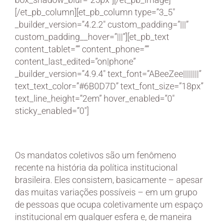
[/et_pb_column][et_pb_column type=”3_5″
_builder_version=”4.2.2″ custom_padding=”|||”
custom_padding__hover=”|||”][et_pb_text
content_tablet=”” content_phone=””
content_last_edited=”on|phone”
_builder_version=”4.9.4″ text_font=”ABeeZee||||||||”
text_text_color=”#6B0D7D” text_font_size=”18px”
text_line_height=”2em” hover_enabled=”0″
sticky_enabled=”0″]
Os mandatos coletivos são um fenômeno
recente na história da política institucional
brasileira. Eles consistem, basicamente – apesar
das muitas variações possíveis – em um grupo
de pessoas que ocupa coletivamente um espaço
institucional em qualquer esfera e, de maneira