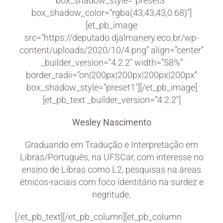
box_shadow_style=”preset3″
box_shadow_color=”rgba(43,43,43,0.68)”]
[et_pb_image
src=”https://deputado.djalmanery.eco.br/wp-
content/uploads/2020/10/4.png” align=”center”
_builder_version=”4.2.2″ width=”58%”
border_radii=”on|200px|200px|200px|200px”
box_shadow_style=”preset1″][/et_pb_image]
[et_pb_text _builder_version=”4.2.2″]
Wesley Nascimento
Graduando em Tradução e Interpretação em
Libras/Português, na UFSCar, com interesse no
ensino de Libras como L2, pesquisas na áreas
étnicos-raciais com foco identitário na surdez e
negritude.
[/et_pb_text][/et_pb_column][et_pb_column