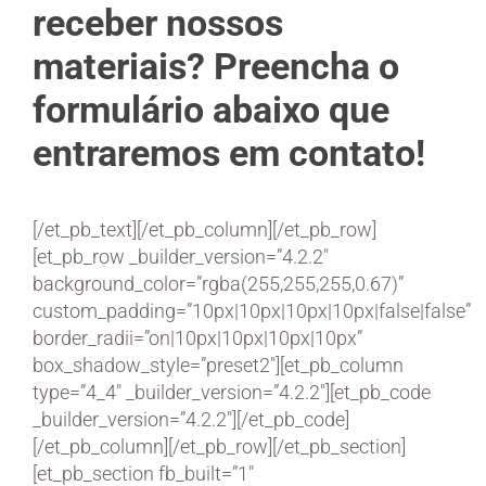
receber nossos
materiais? Preencha o
formulário abaixo que
entraremos em contato!
[/et_pb_text][/et_pb_column][/et_pb_row]
[et_pb_row _builder_version=”4.2.2″
background_color=”rgba(255,255,255,0.67)”
custom_padding=”10px|10px|10px|10px|false|false”
border_radii=”on|10px|10px|10px|10px”
box_shadow_style=”preset2″][et_pb_column
type=”4_4″ _builder_version=”4.2.2″][et_pb_code
_builder_version=”4.2.2″]
[/et_pb_code]
[/et_pb_column][/et_pb_row][/et_pb_section]
[et_pb_section fb_built=”1″