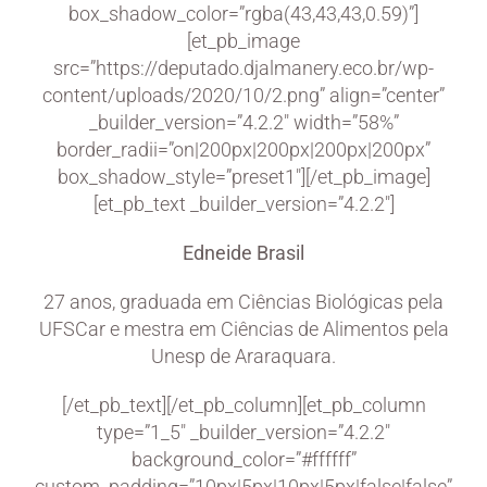
box_shadow_color=”rgba(43,43,43,0.59)”]
[et_pb_image
src=”https://deputado.djalmanery.eco.br/wp-
content/uploads/2020/10/2.png” align=”center”
_builder_version=”4.2.2″ width=”58%”
border_radii=”on|200px|200px|200px|200px”
box_shadow_style=”preset1″][/et_pb_image]
[et_pb_text _builder_version=”4.2.2″]
Edneide Brasil
27 anos, graduada em Ciências Biológicas pela
UFSCar e mestra em Ciências de Alimentos pela
Unesp de Araraquara.
[/et_pb_text][/et_pb_column][et_pb_column
type=”1_5″ _builder_version=”4.2.2″
background_color=”#ffffff”
custom_padding=”10px|5px|10px|5px|false|false”