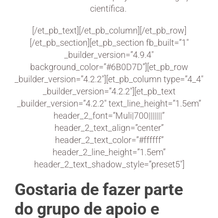
científica.
[/et_pb_text][/et_pb_column][/et_pb_row]
[/et_pb_section][et_pb_section fb_built=”1″
_builder_version=”4.9.4″
background_color=”#6B0D7D”][et_pb_row
_builder_version=”4.2.2″][et_pb_column type=”4_4″
_builder_version=”4.2.2″][et_pb_text
_builder_version=”4.2.2″ text_line_height=”1.5em”
header_2_font=”Muli|700|||||||”
header_2_text_align=”center”
header_2_text_color=”#ffffff”
header_2_line_height=”1.5em”
header_2_text_shadow_style=”preset5″]
Gostaria de fazer parte
do grupo de apoio e