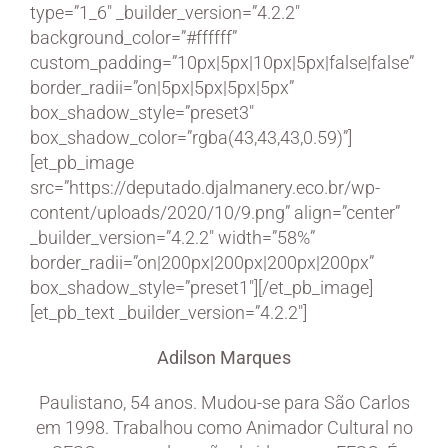
type=”1_6″ _builder_version=”4.2.2″
background_color=”#ffffff”
custom_padding=”10px|5px|10px|5px|false|false”
border_radii=”on|5px|5px|5px|5px”
box_shadow_style=”preset3″
box_shadow_color=”rgba(43,43,43,0.59)”]
[et_pb_image
src=”https://deputado.djalmanery.eco.br/wp-
content/uploads/2020/10/9.png” align=”center”
_builder_version=”4.2.2″ width=”58%”
border_radii=”on|200px|200px|200px|200px”
box_shadow_style=”preset1″][/et_pb_image]
[et_pb_text _builder_version=”4.2.2″]
Adilson Marques
Paulistano, 54 anos. Mudou-se para São Carlos
em 1998. Trabalhou como Animador Cultural no