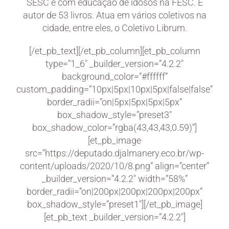
SESC e com educação de idosos na FESC. É
autor de 53 livros. Atua em vários coletivos na
cidade, entre eles, o Coletivo Librum.
[/et_pb_text][/et_pb_column][et_pb_column
type=”1_6″ _builder_version=”4.2.2″
background_color=”#ffffff”
custom_padding=”10px|5px|10px|5px|false|false”
border_radii=”on|5px|5px|5px|5px”
box_shadow_style=”preset3″
box_shadow_color=”rgba(43,43,43,0.59)”]
[et_pb_image
src=”https://deputado.djalmanery.eco.br/wp-
content/uploads/2020/10/8.png” align=”center”
_builder_version=”4.2.2″ width=”58%”
border_radii=”on|200px|200px|200px|200px”
box_shadow_style=”preset1″][/et_pb_image]
[et_pb_text _builder_version=”4.2.2″]