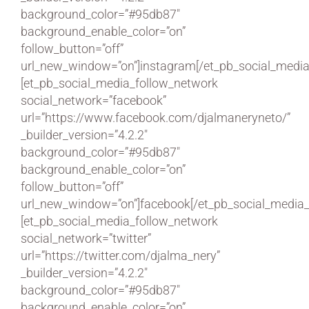
background_color=”#95db87″
background_enable_color=”on”
follow_button=”off”
url_new_window=”on”]instagram[/et_pb_social_media
[et_pb_social_media_follow_network
social_network=”facebook”
url=”https://www.facebook.com/djalmaneryneto/”
_builder_version=”4.2.2″
background_color=”#95db87″
background_enable_color=”on”
follow_button=”off”
url_new_window=”on”]facebook[/et_pb_social_media_
[et_pb_social_media_follow_network
social_network=”twitter”
url=”https://twitter.com/djalma_nery”
_builder_version=”4.2.2″
background_color=”#95db87″
background_enable_color=”on”