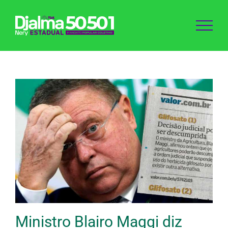
Ir
para
o
conteúdo
Ministro Blairo Maggi diz