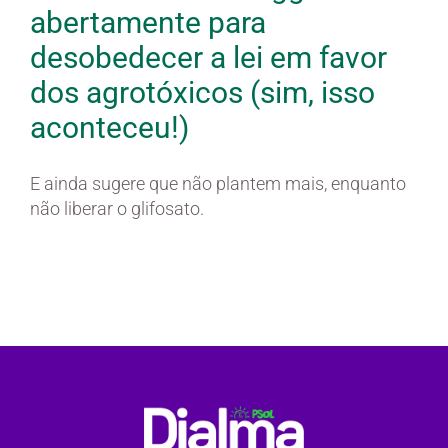
abertamente para
desobedecer a lei em favor
dos agrotóxicos (sim, isso
aconteceu!)
E ainda sugere que não plantem mais, enquanto
não liberar o glifosato.