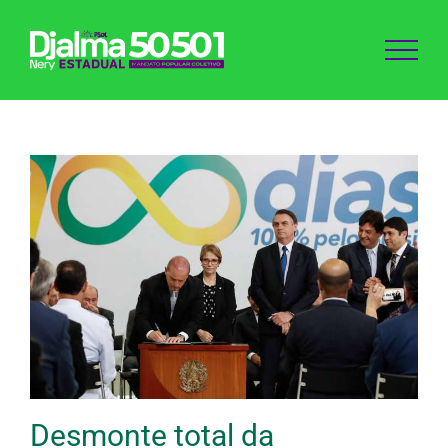
Ir
para
o
conteúdo
Desmonte total da