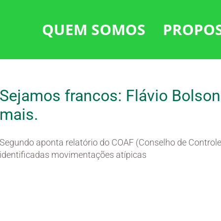
QUEM SOMOS
PROPO
Sejamos francos: Flávio Bolson
mais.
Segundo aponta relatório do COAF (Conselho de Controle 
identificadas movimentações atípicas