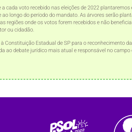
a cada voto recebido nas eleições de 2022 plantaremos
 ao longo do período do mandato. As árvores serão plant
as regiões onde os votos forem recebidos e não beneficiar
tor ou cidadão.
à Constituição Estadual de SP para o reconhecimento d
hada ao debate jurídico mais atual e responsável no campo 