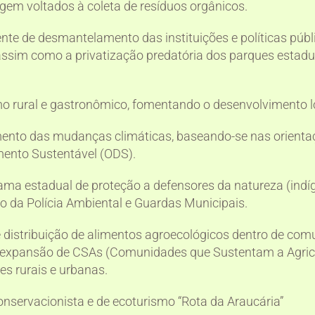
m voltados à coleta de resíduos orgânicos.
cente de desmantelamento das instituições e políticas públ
assim como a privatização predatória dos parques estadu
mo rural e gastronômico, fomentando o desenvolvimento l
mento das mudanças climáticas, baseando-se nas orienta
mento Sustentável (ODS).
ama estadual de proteção a defensores da natureza (indí
to da Polícia Ambiental e Guardas Municipais.
e distribuição de alimentos agroecológicos dentro de co
e expansão de CSAs (Comunidades que Sustentam a Agricu
s rurais e urbanas.
conservacionista e de ecoturismo “Rota da Araucária”