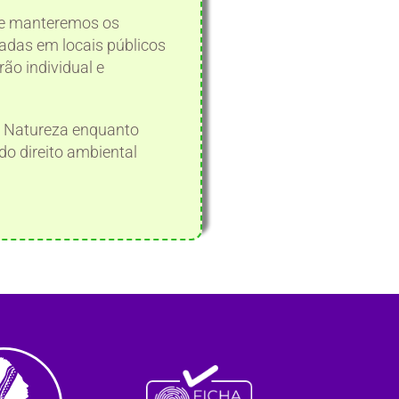
 e manteremos os
adas em locais públicos
ão individual e
a Natureza enquanto
do direito ambiental