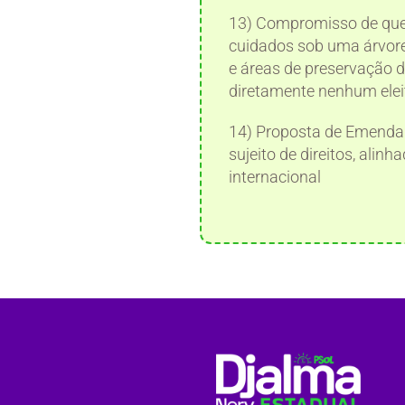
13) Compromisso de que 
cuidados sob uma árvore
e áreas de preservação d
diretamente nenhum elei
14) Proposta de Emenda 
sujeito de direitos, alin
internacional