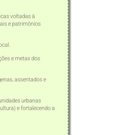
icas voltadas à
ais e patrimônios
ocal.
ções e metas dos
genas, assentados e
munidades urbanas
ltura) e fortalecendo a