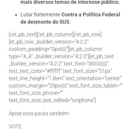
mais diversos temas de interesse público.
Lutar fortemente
Contra a Política Federal
de desmonte do SUS
.
[/et_pb_text][/et_pb_column][/et_pb_row]
[et_pb_row _builder_version=”4.2.2″
custom_padding=”0px|||||”][et_pb_column
type=”4_4″ _builder_version=”4.2.2″][et_pb_text
_builder_version=”4.2.2″ text_font=”|800|||||||”
text_text_color=”#ffffff” text_font_size=”31px”
text_line_height=”1.8em” text_orientation=”center”
custom_margin=”23px|||||” text_font_size_tablet=””
text_font_size_phone=””
text_font_size_last_edited=”on|phone”]
Apoie essa pauta também
VOTE