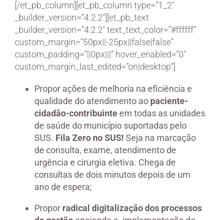
[/et_pb_column][et_pb_column type=”1_2″
_builder_version=”4.2.2″][et_pb_text
_builder_version=”4.2.2″ text_text_color=”#ffffff”
custom_margin=”50px||-25px||false|false”
custom_padding=”||0px|||” hover_enabled=”0″
custom_margin_last_edited=”on|desktop”]
Propor ações de melhoria na eficiência e
qualidade do atendimento ao
paciente-
cidadão-contribuinte
em todas as unidades
de saúde do município suportadas pelo
SUS.
Fila Zero no SUS!
Seja
na marcação
de consulta, exame, atendimento de
urgência e cirurgia eletiva. Chega de
consultas de dois minutos depois de um
ano de espera;
Propor
radical digitalização dos processos