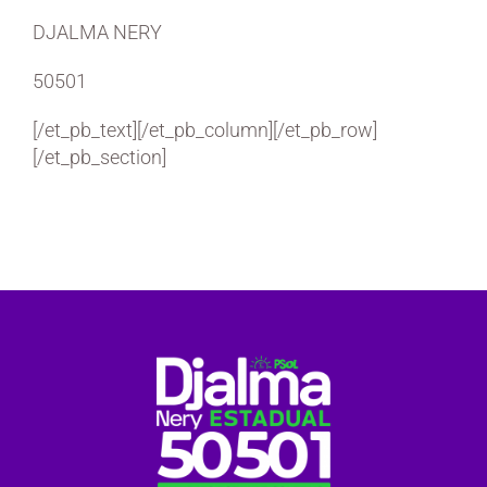
DJALMA NERY
50501
[/et_pb_text][/et_pb_column][/et_pb_row]
[/et_pb_section]