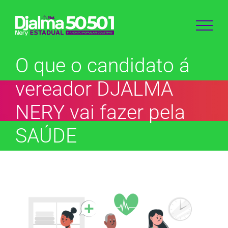
Ir
para
o
conteúdo
O que o candidato á
vereador DJALMA
NERY vai fazer pela
SAÚDE