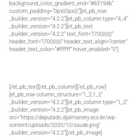
background_color_gradient_end=”#83194b”
custom_padding=”0px||0px|||”][et_pb_row
_builder_version=”4.2.2″][et_pb_column type=”4_4″
_builder_version=”4.2.2″][et_pb_text
_builder_version=”4.2.2″ text_font=”|700|||||||”
header_font=”|700|||||||” header_text_align=”center”
header_text_color=”#ffffff” hover_enabled=”0″]
Saúde
[/et_pb_text][/et_pb_column][/et_pb_row]
[et_pb_row column_structure=”1_2,1_2″
_builder_version=”4.2.2″][et_pb_column type=”1_2″
_builder_version=”4.2.2″][et_pb_image
src=”https://deputado.djalmanery.eco.br/wp-
content/uploads/2020/10/saude.png”
_builder_version=”4.2.2″][/et_pb_image]