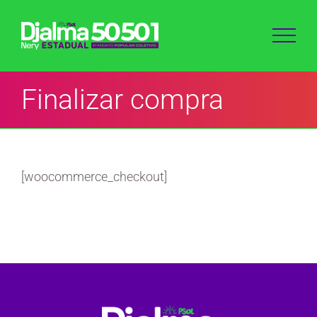
Ir
para
o
conteúdo
Finalizar compra
[woocommerce_checkout]