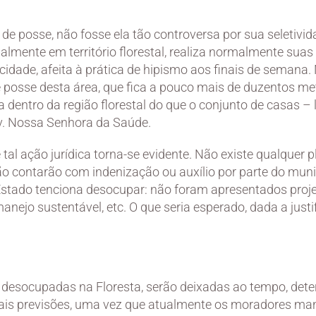
 de posse, não fosse ela tão controversa por sua seletivid
lmente em território florestal, realiza normalmente sua
a cidade, afeita à prática de hipismo aos finais de seman
 posse desta área, que fica a pouco mais de duzentos me
dentro da região florestal do que o conjunto de casas – l
v. Nossa Senhora da Saúde.
e tal ação jurídica torna-se evidente. Não existe qualquer 
ão contarão com indenização ou auxílio por parte do mun
Estado tenciona desocupar: não foram apresentados proje
ejo sustentável, etc. O que seria esperado, dada a justif
 desocupadas na Floresta, serão deixadas ao tempo, deter
ais previsões, uma vez que atualmente os moradores man