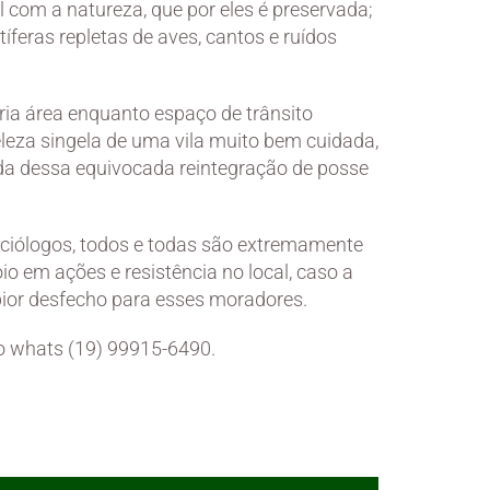
om a natureza, que por eles é preservada;
íferas repletas de aves, cantos e ruídos
pria área enquanto espaço de trânsito
eleza singela de uma vila muito bem cuidada,
ada dessa equivocada reintegração de posse
ciólogos, todos e todas são extremamente
o em ações e resistência no local, caso a
 pior desfecho para esses moradores.
o whats (19) 99915-6490.