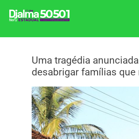
Ir
para
o
conteúdo
Uma tragédia anunciada 
desabrigar famílias que
View
Larger
Image