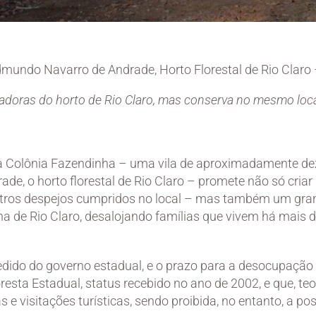
dmundo Navarro de Andrade, Horto Florestal de Rio Claro
oradoras do horto de Rio Claro, mas conserva no mesmo loca
 Colônia Fazendinha – uma vila de aproximadamente d
e, o horto florestal de Rio Claro – promete não só cria
utros despejos cumpridos no local – mas também um gra
 de Rio Claro, desalojando famílias que vivem há mais d
edido do governo estadual, e o prazo para a desocupação v
oresta Estadual, status recebido no ano de 2002, e que, t
 e visitações turísticas, sendo proibida, no entanto, a po