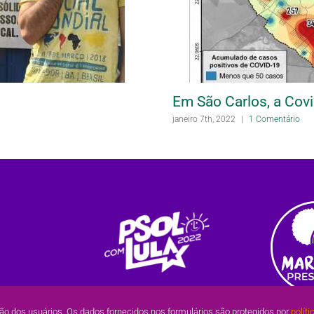
Em São Carlos, a Covi
janeiro 7th, 2022
|
1 Comentário
ão dos usuários. Os dados fornecidos nos formulários são protegidos por
políti