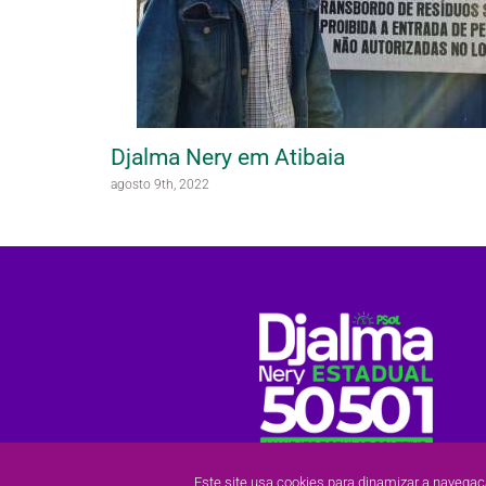
Djalma Nery em Atibaia
agosto 9th, 2022
Este site usa cookies para dinamizar a navegaç