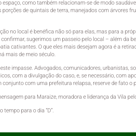
 espaço, como também relacionam-se de modo saudável c
 porções de quintais de terra, manejados com árvores frut
ção no local é benéfica não só para elas, mas para a pró
 confirmar, sugerimos um passeio pelo local – além da b
ia cativantes. O que eles mais desejam agora é a retir
 há mais de meio século.
este impasse. Advogados, comunicadores, urbanistas, so
cos, com a divulgação do caso, e, se necessário, com apoi
 conjunto com uma prefeitura relapsa, reserve de fato o
mensagem para Maraize, moradora e liderança da Vila pel
o tempo para o dia “D”.