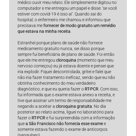
médico ouvir meu relato. Ele simplesmente digitou no
computador e me entregou um papel e disse: ‘se você
estiver com covid-19 é isso aí’. Quando sai do
hospital, o enfermeiro me chamou e informou que
precisava me
fornecer de modo gratuito um remédio
que estava na minha receita
.
Estranhei porque plano de saúde não fornece
medicamento gratuito nunca, sei disso porque
sempre fui beneficiária de plano de saúde. Foi então
que ele me entregou
cloroquina
(momento que meu
nervoso começou) eu já estava doente e pensei que
iria explodir. Fiquei descontrolada, gritei e falei que
não iria fazer tratamento ineficaz, sendo que eu não
obtinha conhecimento do meu verdadeiro
diagnóstico, e que eu queria fazer o
RT-PCR
. Com isso,
fui informada que o exame estava anexo a receita, e
tive que assinar um termo de responsabilidade me
negando a aceitar a
cloroquina gratuita
. No dia
posterior ao relato acima, liguei no laboratório para
fazer o
RT-PCR
e fui surpreendida com a informação
que
a São Francisco não fornecia esse exame
e
somente estava fazendo o exame de anticorpos
(sanguíneo).