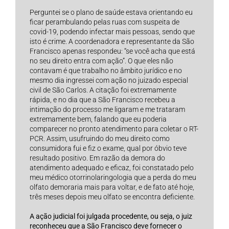
Perguntei se o plano de saúde estava orientando eu
ficar perambulando pelas ruas com suspeita de
covid-19, podendo infectar mais pessoas, sendo que
isto é crime. A coordenadora e representante da São
Francisco apenas respondeu: “se você acha que está
no seu direito entra com ação”. O que eles não
contavam é que trabalho no âmbito jurídico e no
mesmo dia ingressei com ação no juizado especial
civil de São Carlos. A citação foi extremamente
rápida, e no dia que a São Francisco recebeu a
intimação do processo me ligaram e me trataram
extremamente bem, falando que eu poderia
comparecer no pronto atendimento para coletar o RT-
PCR. Assim, usufruindo do meu direito como
consumidora fui e fiz o exame, qual por óbvio teve
resultado positivo. Em razão da demora do
atendimento adequado e eficaz, foi constatado pelo
meu médico otorrinolaringologia que a perda do meu
olfato demoraria mais para voltar, e de fato até hoje,
três meses depois meu olfato se encontra deficiente.
A ação judicial foi julgada procedente, ou seja, o juiz
reconheceu que a São Francisco deve fornecer o