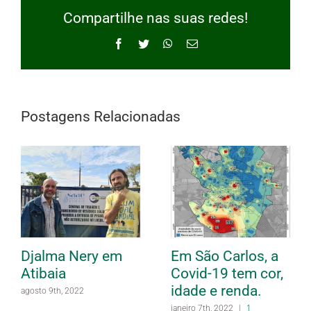
Compartilhe nas suas redes!
Facebook
Twitter
WhatsApp
E-
mail
Postagens Relacionadas
Djalma Nery em
Em São Carlos, a
Atibaia
Covid-19 tem cor,
idade e renda.
agosto 9th, 2022
janeiro 7th, 2022
|
1