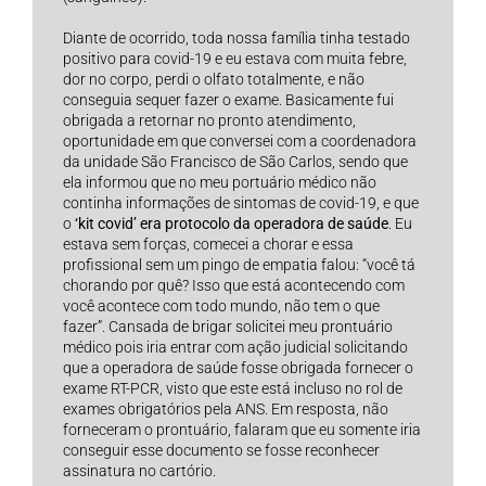
Diante de ocorrido, toda nossa família tinha testado
positivo para covid-19 e eu estava com muita febre,
dor no corpo, perdi o olfato totalmente, e não
conseguia sequer fazer o exame. Basicamente fui
obrigada a retornar no pronto atendimento,
oportunidade em que conversei com a coordenadora
da unidade São Francisco de São Carlos, sendo que
ela informou que no meu portuário médico não
continha informações de sintomas de covid-19, e que
o
‘kit covid’ era protocolo da operadora de saúde
. Eu
estava sem forças, comecei a chorar e essa
profissional sem um pingo de empatia falou: “você tá
chorando por quê? Isso que está acontecendo com
você acontece com todo mundo, não tem o que
fazer”. Cansada de brigar solicitei meu prontuário
médico pois iria entrar com ação judicial solicitando
que a operadora de saúde fosse obrigada fornecer o
exame RT-PCR, visto que este está incluso no rol de
exames obrigatórios pela ANS. Em resposta, não
forneceram o prontuário, falaram que eu somente iria
conseguir esse documento se fosse reconhecer
assinatura no cartório.