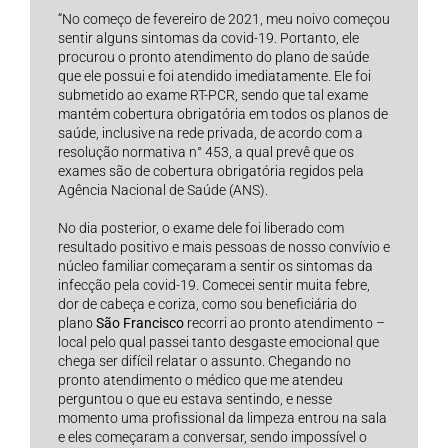
“No começo de fevereiro de 2021, meu noivo começou
sentir alguns sintomas da covid-19. Portanto, ele
procurou o pronto atendimento do plano de saúde
que ele possui e foi atendido imediatamente. Ele foi
submetido ao exame RT-PCR, sendo que tal exame
mantém cobertura obrigatória em todos os planos de
saúde, inclusive na rede privada, de acordo com a
resolução normativa n° 453, a qual prevê que os
exames são de cobertura obrigatória regidos pela
Agência Nacional de Saúde (ANS).
No dia posterior, o exame dele foi liberado com
resultado positivo e mais pessoas de nosso convívio e
núcleo familiar começaram a sentir os sintomas da
infecção pela covid-19. Comecei sentir muita febre,
dor de cabeça e coriza, como sou beneficiária do
plano
São Francisco
recorri ao pronto atendimento –
local pelo qual passei tanto desgaste emocional que
chega ser difícil relatar o assunto. Chegando no
pronto atendimento o médico que me atendeu
perguntou o que eu estava sentindo, e nesse
momento uma profissional da limpeza entrou na sala
e eles começaram a conversar, sendo impossível o