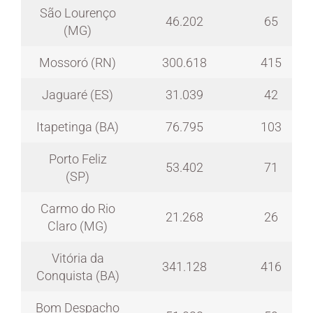
São Lourenço
46.202
65
(MG)
Mossoró (RN)
300.618
415
Jaguaré (ES)
31.039
42
Itapetinga (BA)
76.795
103
Porto Feliz
53.402
71
(SP)
Carmo do Rio
21.268
26
Claro (MG)
Vitória da
341.128
416
Conquista (BA)
Bom Despacho