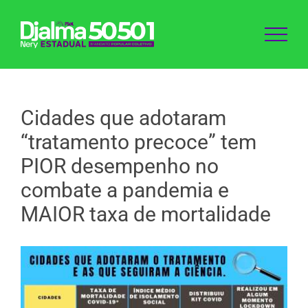
Ir
para
o
conteúdo
Cidades que adotaram
“tratamento precoce” tem
PIOR desempenho no
combate a pandemia e
MAIOR taxa de mortalidade
View
Larger
Image