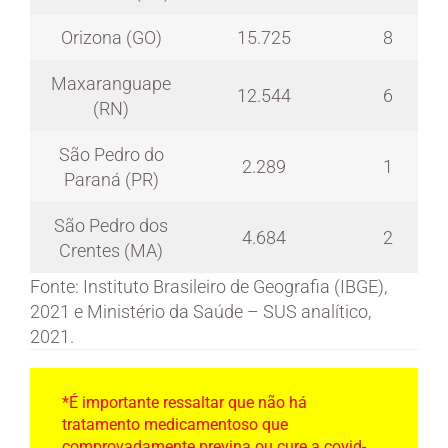
Orizona (GO)
15.725
8
Maxaranguape
12.544
6
(RN)
São Pedro do
2.289
1
Paraná (PR)
São Pedro dos
4.684
2
Crentes (MA)
Fonte: Instituto Brasileiro de Geografia (IBGE),
2021 e Ministério da Saúde – SUS analítico,
2021.
*É importante ressaltar que não há
tratamento medicamentoso que
comprovadamente previna ou cure a covid-