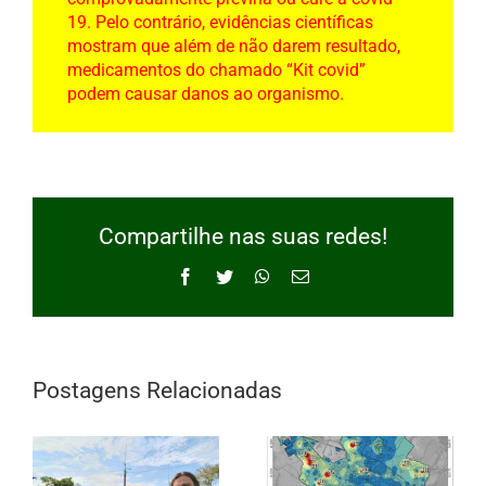
19. Pelo contrário, evidências científicas
mostram que além de não darem resultado,
medicamentos do chamado “Kit covid”
podem causar danos ao organismo.
Compartilhe nas suas redes!
Facebook
Twitter
WhatsApp
E-
mail
Postagens Relacionadas