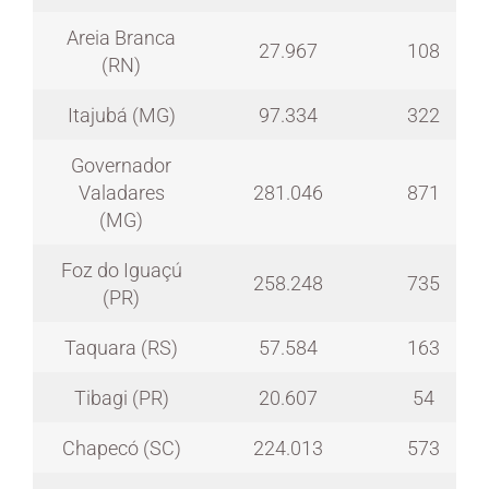
Areia Branca
27.967
108
(RN)
Itajubá (MG)
97.334
322
Governador
Valadares
281.046
871
(MG)
Foz do Iguaçú
258.248
735
(PR)
Taquara (RS)
57.584
163
Tibagi (PR)
20.607
54
Chapecó (SC)
224.013
573