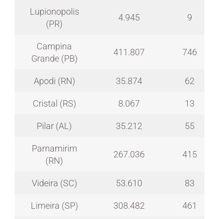
Lupionopolis
4.945
9
(PR)
Campina
411.807
746
Grande (PB)
Apodi (RN)
35.874
62
Cristal (RS)
8.067
13
Pilar (AL)
35.212
55
Parnamirim
267.036
415
(RN)
Videira (SC)
53.610
83
Limeira (SP)
308.482
461