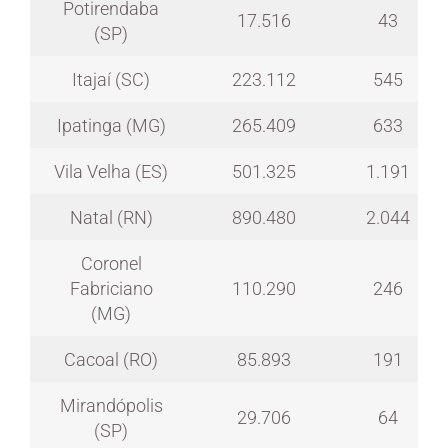
Potirendaba
17.516
43
(SP)
Itajaí (SC)
223.112
545
Ipatinga (MG)
265.409
633
Vila Velha (ES)
501.325
1.191
Natal (RN)
890.480
2.044
Coronel
Fabriciano
110.290
246
(MG)
Cacoal (RO)
85.893
191
Mirandópolis
29.706
64
(SP)